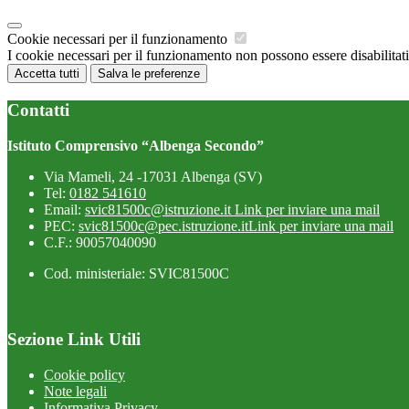
Cookie necessari per il funzionamento
I cookie necessari per il funzionamento non possono essere disabilitati.
Accetta tutti
Salva le preferenze
Contatti
Istituto Comprensivo “Albenga Secondo”
Via Mameli, 24 -17031 Albenga (SV)
Tel:
0182 541610
Email:
svic81500c@istruzione.it
Link per inviare una mail
PEC:
svic81500c@pec.istruzione.it
Link per inviare una mail
C.F.: 90057040090
Cod. ministeriale: SVIC81500C
Sezione Link Utili
Cookie policy
Note legali
Informativa Privacy