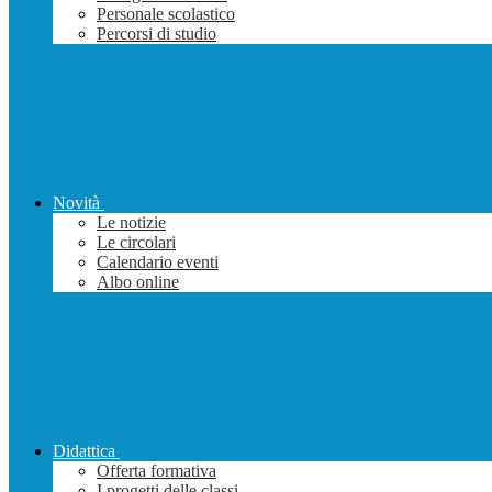
Personale scolastico
Percorsi di studio
Novità
Le notizie
Le circolari
Calendario eventi
Albo online
Didattica
Offerta formativa
I progetti delle classi