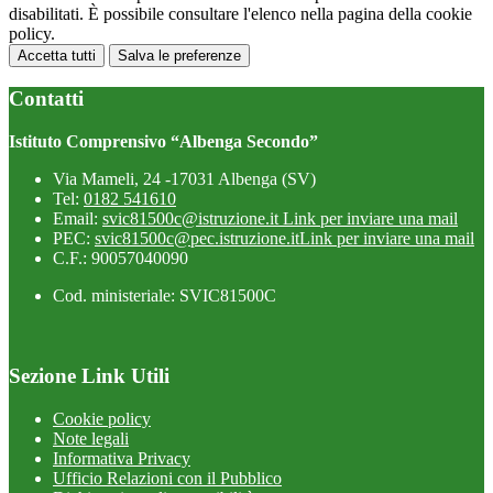
disabilitati. È possibile consultare l'elenco nella pagina della cookie
policy.
Accetta tutti
Salva le preferenze
Contatti
Istituto Comprensivo “Albenga Secondo”
Via Mameli, 24 -17031 Albenga (SV)
Tel:
0182 541610
Email:
svic81500c@istruzione.it
Link per inviare una mail
PEC:
svic81500c@pec.istruzione.it
Link per inviare una mail
C.F.: 90057040090
Cod. ministeriale: SVIC81500C
Sezione Link Utili
Cookie policy
Note legali
Informativa Privacy
Ufficio Relazioni con il Pubblico