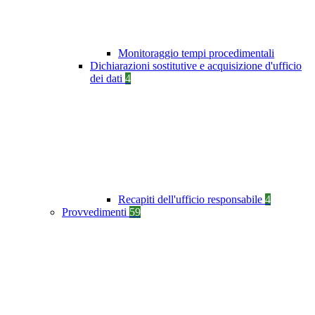
Monitoraggio tempi procedimentali
Dichiarazioni sostitutive e acquisizione d'ufficio
dei dati
4
Recapiti dell'ufficio responsabile
4
Provvedimenti
59