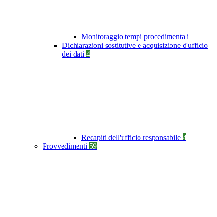
Monitoraggio tempi procedimentali
Dichiarazioni sostitutive e acquisizione d'ufficio
dei dati
4
Recapiti dell'ufficio responsabile
4
Provvedimenti
59