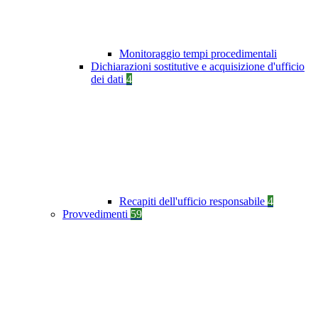
Monitoraggio tempi procedimentali
Dichiarazioni sostitutive e acquisizione d'ufficio
dei dati
4
Recapiti dell'ufficio responsabile
4
Provvedimenti
59