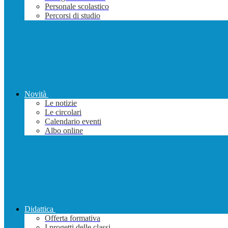
Personale scolastico
Percorsi di studio
Novità
Le notizie
Le circolari
Calendario eventi
Albo online
Didattica
Offerta formativa
I progetti delle classi