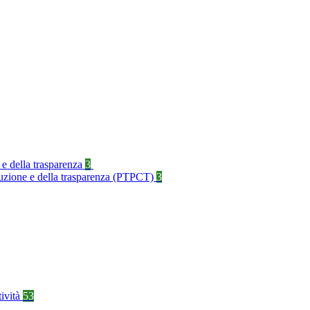
 e della trasparenza
3
rruzione e della trasparenza (PTPCT)
3
tività
53