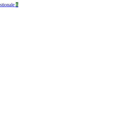
stionale
6