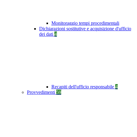
Monitoraggio tempi procedimentali
Dichiarazioni sostitutive e acquisizione d'ufficio
dei dati
4
Recapiti dell'ufficio responsabile
4
Provvedimenti
59