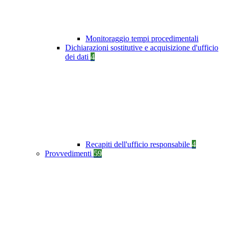
Monitoraggio tempi procedimentali
Dichiarazioni sostitutive e acquisizione d'ufficio
dei dati
4
Recapiti dell'ufficio responsabile
4
Provvedimenti
59