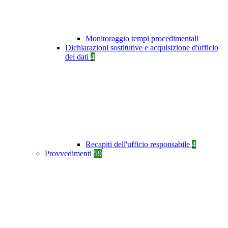
Monitoraggio tempi procedimentali
Dichiarazioni sostitutive e acquisizione d'ufficio
dei dati
4
Recapiti dell'ufficio responsabile
4
Provvedimenti
59