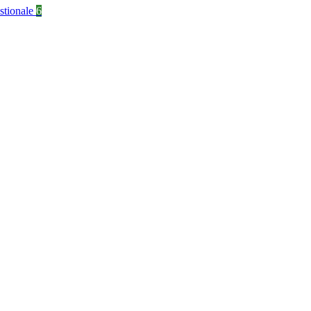
stionale
6