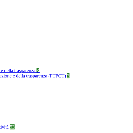
 e della trasparenza
3
rruzione e della trasparenza (PTPCT)
3
tività
53