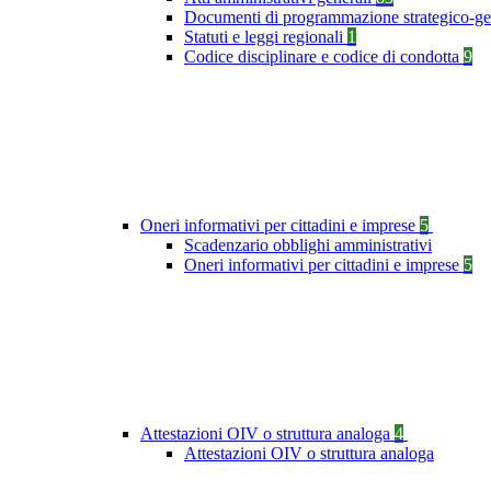
Documenti di programmazione strategico-ge
Statuti e leggi regionali
1
Codice disciplinare e codice di condotta
9
Oneri informativi per cittadini e imprese
5
Scadenzario obblighi amministrativi
Oneri informativi per cittadini e imprese
5
Attestazioni OIV o struttura analoga
4
Attestazioni OIV o struttura analoga