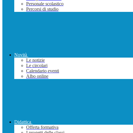
Personale scolastico
Percorsi di studio
Novità
Le notizie
Le circolari
Calendario eventi
Albo online
Didattica
Offerta formativa
I progetti delle classi