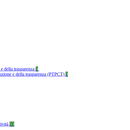
 e della trasparenza
3
rruzione e della trasparenza (PTPCT)
3
tività
53