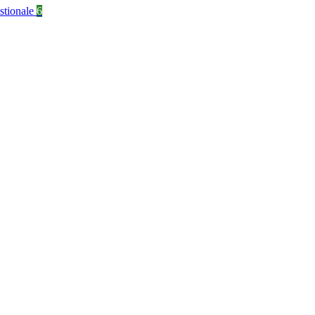
stionale
6