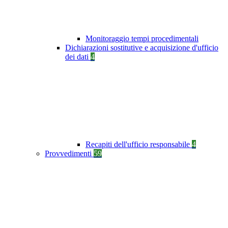
Monitoraggio tempi procedimentali
Dichiarazioni sostitutive e acquisizione d'ufficio
dei dati
4
Recapiti dell'ufficio responsabile
4
Provvedimenti
59