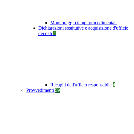
Monitoraggio tempi procedimentali
Dichiarazioni sostitutive e acquisizione d'ufficio
dei dati
4
Recapiti dell'ufficio responsabile
4
Provvedimenti
59