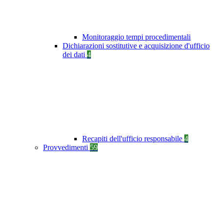
Monitoraggio tempi procedimentali
Dichiarazioni sostitutive e acquisizione d'ufficio
dei dati
4
Recapiti dell'ufficio responsabile
4
Provvedimenti
59