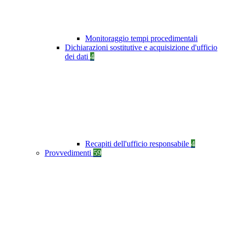
Monitoraggio tempi procedimentali
Dichiarazioni sostitutive e acquisizione d'ufficio
dei dati
4
Recapiti dell'ufficio responsabile
4
Provvedimenti
59