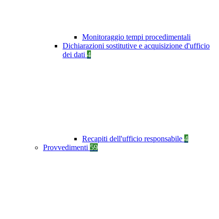
Monitoraggio tempi procedimentali
Dichiarazioni sostitutive e acquisizione d'ufficio
dei dati
4
Recapiti dell'ufficio responsabile
4
Provvedimenti
59