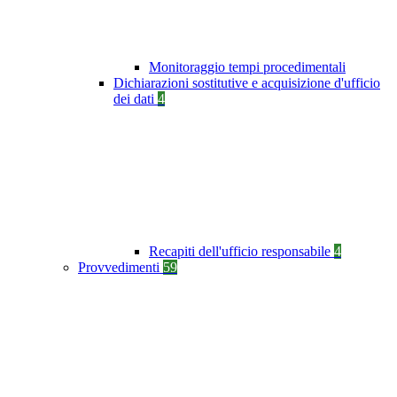
Monitoraggio tempi procedimentali
Dichiarazioni sostitutive e acquisizione d'ufficio
dei dati
4
Recapiti dell'ufficio responsabile
4
Provvedimenti
59