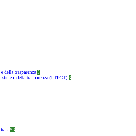
 e della trasparenza
3
rruzione e della trasparenza (PTPCT)
3
tività
53