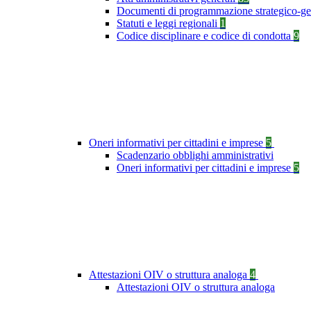
Documenti di programmazione strategico-ge
Statuti e leggi regionali
1
Codice disciplinare e codice di condotta
9
Oneri informativi per cittadini e imprese
5
Scadenzario obblighi amministrativi
Oneri informativi per cittadini e imprese
5
Attestazioni OIV o struttura analoga
4
Attestazioni OIV o struttura analoga