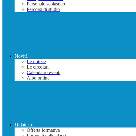
Personale scolastico
Percorsi di studio
Novità
Le notizie
Le circolari
Calendario eventi
Albo online
Didattica
Offerta formativa
I progetti delle classi