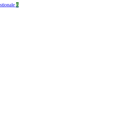
stionale
6