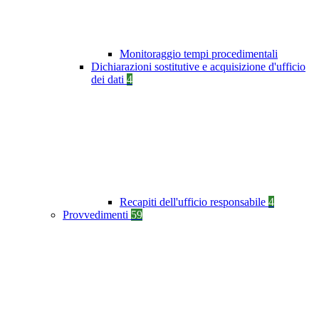
Monitoraggio tempi procedimentali
Dichiarazioni sostitutive e acquisizione d'ufficio
dei dati
4
Recapiti dell'ufficio responsabile
4
Provvedimenti
59