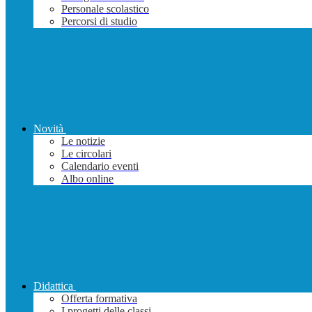
Personale scolastico
Percorsi di studio
Novità
Le notizie
Le circolari
Calendario eventi
Albo online
Didattica
Offerta formativa
I progetti delle classi