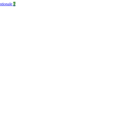
stionale
6