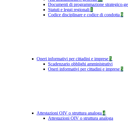
Documenti di programmazione strategico-ge
Statuti e leggi regionali
1
Codice disciplinare e codice di condotta
9
Oneri informativi per cittadini e imprese
5
Scadenzario obblighi amministrativi
Oneri informativi per cittadini e imprese
5
Attestazioni OIV o struttura analoga
4
Attestazioni OIV o struttura analoga