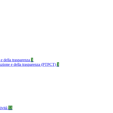
 e della trasparenza
3
rruzione e della trasparenza (PTPCT)
3
tività
53