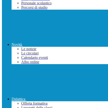
Personale scolastico
Percorsi di studio
Novità
Le notizie
Le circolari
Calendario eventi
Albo online
Didattica
Offerta formativa
I progetti delle classi