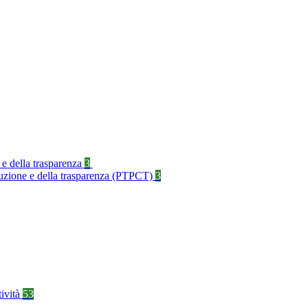
 e della trasparenza
3
rruzione e della trasparenza (PTPCT)
3
tività
53