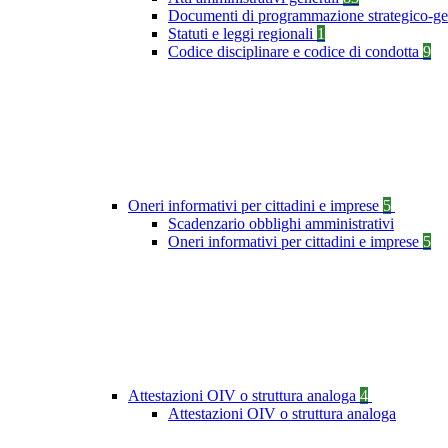
Documenti di programmazione strategico-ge
Statuti e leggi regionali
1
Codice disciplinare e codice di condotta
9
Oneri informativi per cittadini e imprese
5
Scadenzario obblighi amministrativi
Oneri informativi per cittadini e imprese
5
Attestazioni OIV o struttura analoga
4
Attestazioni OIV o struttura analoga