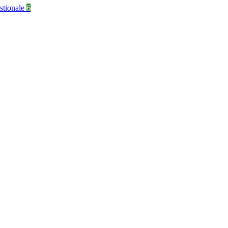
stionale
6