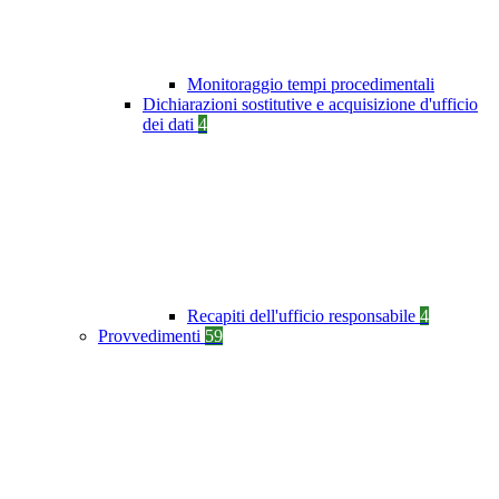
Monitoraggio tempi procedimentali
Dichiarazioni sostitutive e acquisizione d'ufficio
dei dati
4
Recapiti dell'ufficio responsabile
4
Provvedimenti
59