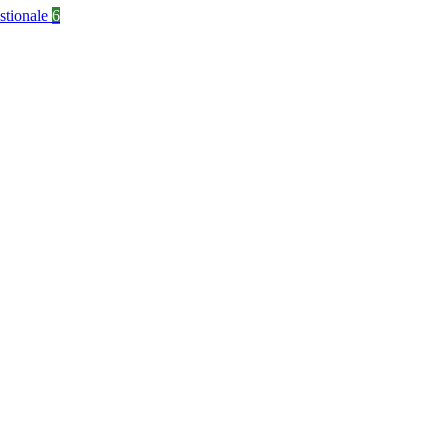
stionale
6