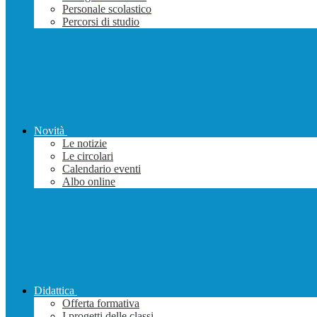
Personale scolastico
Percorsi di studio
Novità
Le notizie
Le circolari
Calendario eventi
Albo online
Didattica
Offerta formativa
I progetti delle classi