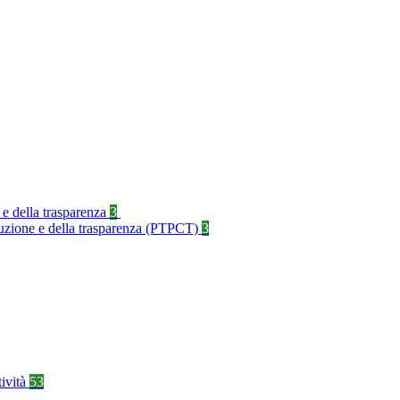
 e della trasparenza
3
rruzione e della trasparenza (PTPCT)
3
tività
53