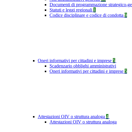
Documenti di programmazione strategico-ge
Statuti e leggi regionali
1
Codice disciplinare e codice di condotta
9
Oneri informativi per cittadini e imprese
5
Scadenzario obblighi amministrativi
Oneri informativi per cittadini e imprese
5
Attestazioni OIV o struttura analoga
4
Attestazioni OIV o struttura analoga