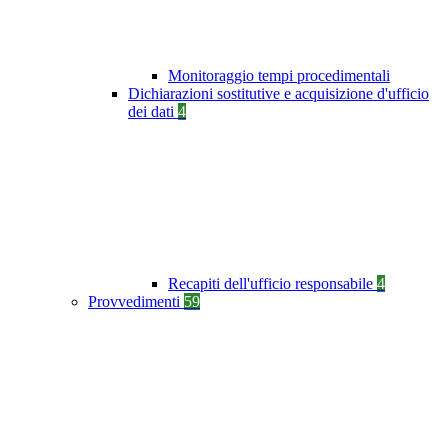
Monitoraggio tempi procedimentali
Dichiarazioni sostitutive e acquisizione d'ufficio
dei dati
4
Recapiti dell'ufficio responsabile
4
Provvedimenti
59