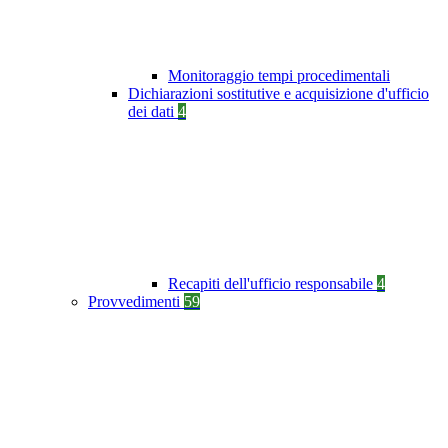
Monitoraggio tempi procedimentali
Dichiarazioni sostitutive e acquisizione d'ufficio
dei dati
4
Recapiti dell'ufficio responsabile
4
Provvedimenti
59